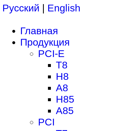
Русский
|
English
Главная
Продукция
PCI-E
T8
H8
A8
H85
A85
PCI