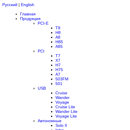
Русский
|
English
Главная
Продукция
PCI-E
T8
H8
A8
H85
A85
PCI
T7
X7
H7
H75
A7
503FM
501
USB
Cruise
Wander
Voyage
Cruise Lite
Wander Lite
Voyage Lite
Автономные
Solo II