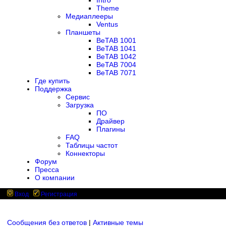
Intro
Theme
Медиаплееры
Ventus
Планшеты
BeTAB 1001
BeTAB 1041
BeTAB 1042
BeTAB 7004
BeTAB 7071
Где купить
Поддержка
Сервис
Загрузка
ПО
Драйвер
Плагины
FAQ
Таблицы частот
Коннекторы
Форум
Пресса
О компании
Вход
Регистрация
Сообщения без ответов
|
Активные темы