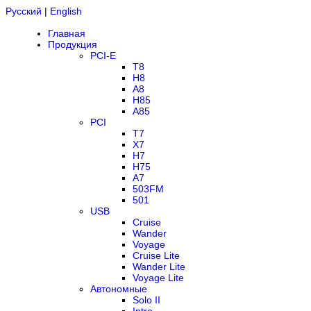
Русский
|
English
Главная
Продукция
PCI-E
T8
H8
A8
H85
A85
PCI
T7
X7
H7
H75
A7
503FM
501
USB
Cruise
Wander
Voyage
Cruise Lite
Wander Lite
Voyage Lite
Автономные
Solo II