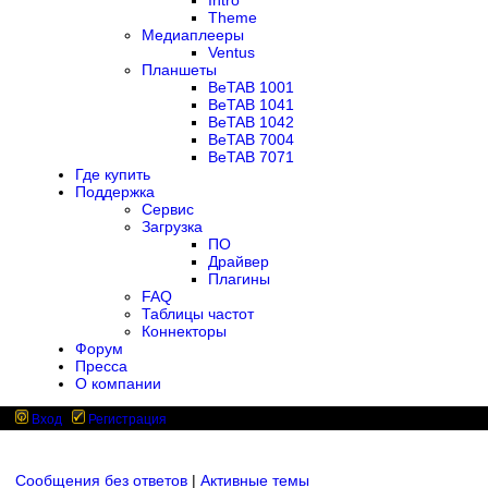
Intro
Theme
Медиаплееры
Ventus
Планшеты
BeTAB 1001
BeTAB 1041
BeTAB 1042
BeTAB 7004
BeTAB 7071
Где купить
Поддержка
Сервис
Загрузка
ПО
Драйвер
Плагины
FAQ
Таблицы частот
Коннекторы
Форум
Пресса
О компании
Вход
Регистрация
Сообщения без ответов
|
Активные темы