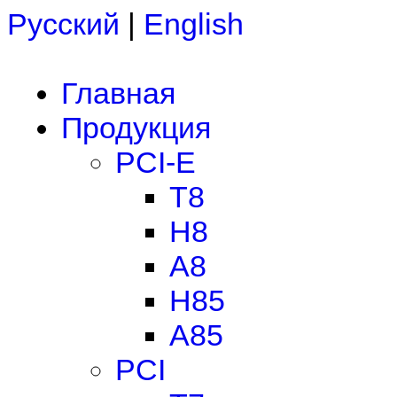
Русский
|
English
Главная
Продукция
PCI-E
T8
H8
A8
H85
A85
PCI