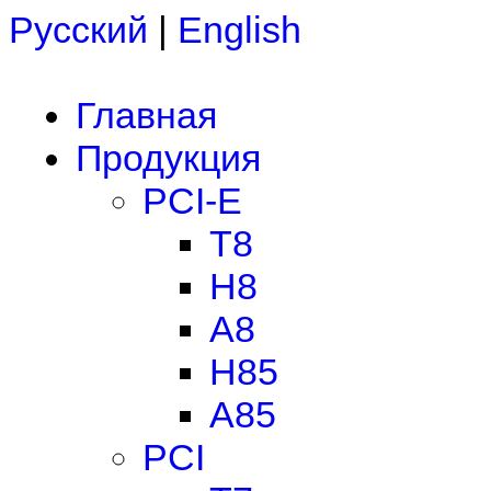
Русский
|
English
Главная
Продукция
PCI-E
T8
H8
A8
H85
A85
PCI