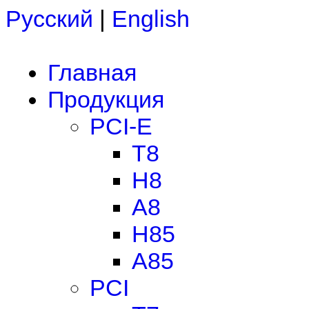
Русский
|
English
Главная
Продукция
PCI-E
T8
H8
A8
H85
A85
PCI