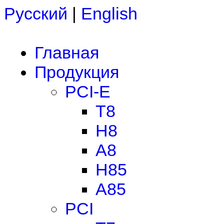
Русский
|
English
Главная
Продукция
PCI-E
T8
H8
A8
H85
A85
PCI