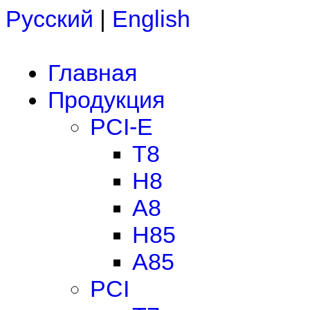
Русский
|
English
Главная
Продукция
PCI-E
T8
H8
A8
H85
A85
PCI