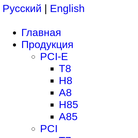
Русский
|
English
Главная
Продукция
PCI-E
T8
H8
A8
H85
A85
PCI