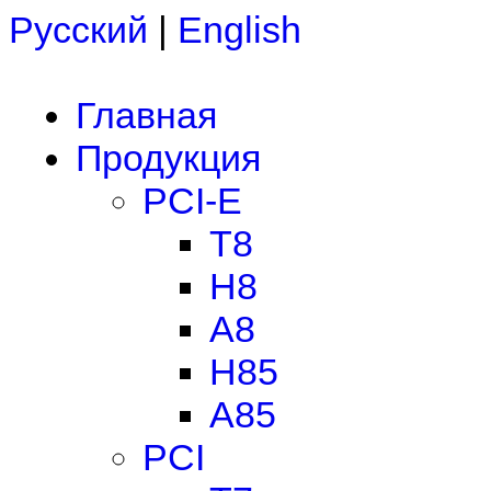
Русский
|
English
Главная
Продукция
PCI-E
T8
H8
A8
H85
A85
PCI