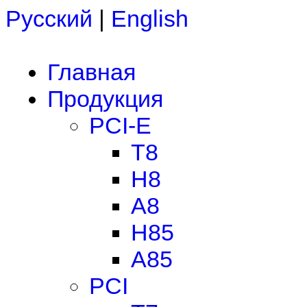
Русский
|
English
Главная
Продукция
PCI-E
T8
H8
A8
H85
A85
PCI