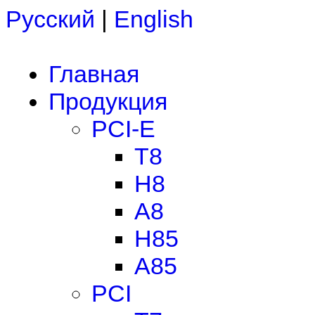
Русский
|
English
Главная
Продукция
PCI-E
T8
H8
A8
H85
A85
PCI