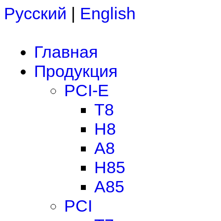
Русский
|
English
Главная
Продукция
PCI-E
T8
H8
A8
H85
A85
PCI