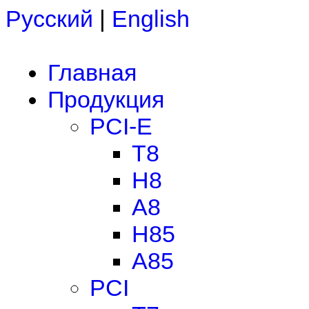
Русский
|
English
Главная
Продукция
PCI-E
T8
H8
A8
H85
A85
PCI