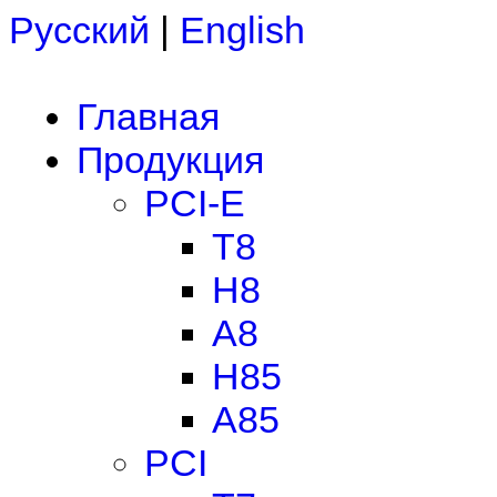
Русский
|
English
Главная
Продукция
PCI-E
T8
H8
A8
H85
A85
PCI