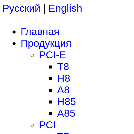
Русский
|
English
Главная
Продукция
PCI-E
T8
H8
A8
H85
A85
PCI