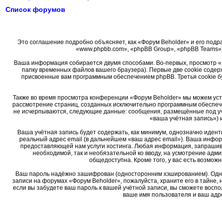
Список форумов
Это соглашение подробно объясняет, как «Форум Beholder» и его подра
«www.phpbb.com», «phpBB Group», «phpBB Teams»)
Ваша информация собирается двумя способами. Во-первых, просмотр «
папку временных файлов вашего браузера). Первые две cookie содер
присвоенные вам программным обеспечением phpBB. Третья cookie б
Также во время просмотра конференции «Форум Beholder» мы можем уста
рассмотрение страниц, созданных исключительно программным обеспеч
не исчерпываются, следующие данные: сообщения, размещённые под уч
«ваша учётная запись») 
Ваша учётная запись будет содержать, как минимум, однозначно иден
реальный адрес email (в дальнейшем «ваш адрес email»). Ваша инфо
предоставляющей нам услуги хостинга. Любая информация, запрашива
необходимой, так и необязательной ко вводу, на усмотрение адм
общедоступна. Кроме того, у вас есть возмо
Ваш пароль надёжно зашифрован (односторонним хэшированием). Однако
записи на форумах «Форум Beholder», пожалуйста, храните его в тайне, 
если вы забудете ваш пароль к вашей учётной записи, вы сможете вос
ваше имя пользователя и ваш адре