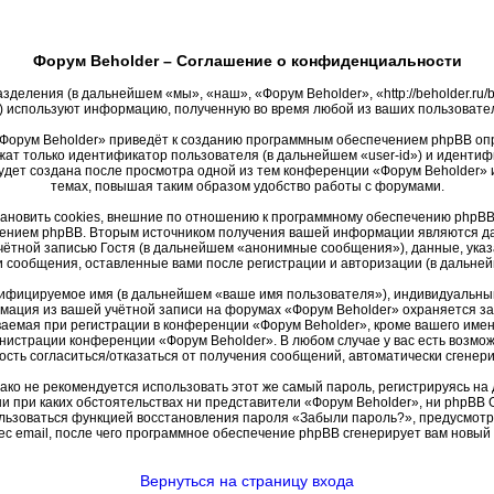
Форум Beholder – Соглашение о конфиденциальности
зделения (в дальнейшем «мы», «наш», «Форум Beholder», «http://beholder.r
 используют информацию, полученную во время любой из ваших пользовате
Форум Beholder» приведёт к созданию программным обеспечением phpBB опр
жат только идентификатор пользователя (в дальнейшем «user-id») и идентифи
удет создана после просмотра одной из тем конференции «Форум Beholder» 
темах, повышая таким образом удобство работы с форумами.
новить cookies, внешние по отношению к программному обеспечению phpBB, 
ением phpBB. Вторым источником получения вашей информации являются дан
ётной записью Гостя (в дальнейшем «анонимные сообщения»), данные, указ
и сообщения, оставленные вами после регистрации и авторизации (в дальн
тифицируемое имя (в дальнейшем «ваше имя пользователя»), индивидуальный
рмация из вашей учётной записи на форумах «Форум Beholder» охраняется 
емая при регистрации в конференции «Форум Beholder», кроме вашего имени 
инистрации конференции «Форум Beholder». В любом случае у вас есть возмо
жность согласиться/отказаться от получения сообщений, автоматически сген
 не рекомендуется использовать этот же самый пароль, регистрируясь на д
ни при каких обстоятельствах ни представители «Форум Beholder», ни phpBB G
пользоваться функцией восстановления пароля «Забыли пароль?», предусмо
с email, после чего программное обеспечение phpBB сгенерирует вам новый
Вернуться на страницу входа