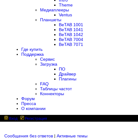
Intro
Theme
Медиаплееры
Ventus
Планшеты
BeTAB 1001
BeTAB 1041
BeTAB 1042
BeTAB 7004
BeTAB 7071
Где купить
Поддержка
Сервис
Загрузка
ПО
Драйвер
Плагины
FAQ
Таблицы частот
Коннекторы
Форум
Пресса
О компании
Вход
Регистрация
Сообщения без ответов
|
Активные темы