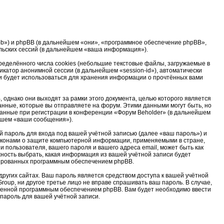
u/bb») и phpBB (в дальнейшем «они», «программное обеспечение phpBB»,
льских сессий (в дальнейшем «ваша информация»).
еделённого числа cookies (небольшие текстовые файлы, загружаемые в
катор анонимной сессии (в дальнейшем «session-id»), автоматически
и будет использоваться для хранения информации о прочтённых вами
однако они выходят за рамки этого документа, целью которого является
ные, которые вы отправляете на форум. Этими данными могут быть, но
анные при регистрации в конференции «Форум Beholder» (в дальнейшем
ейшем «ваши сообщения»).
 пароль для входа под вашей учётной записью (далее «ваш пароль») и
законами о защите компьютерной информации, применяемыми в стране,
пользователя, вашего пароля и вашего адреса email, может быть как
жность выбрать, какая информация из вашей учётной записи будет
ерированных программным обеспечением phpBB.
ругих сайтах. Ваш пароль является средством доступа к вашей учётной
roup, ни другое третье лицо не вправе спрашивать ваш пароль. В случае,
тренной программным обеспечением phpBB. Вам будет необходимо ввести
 пароль для вашей учётной записи.