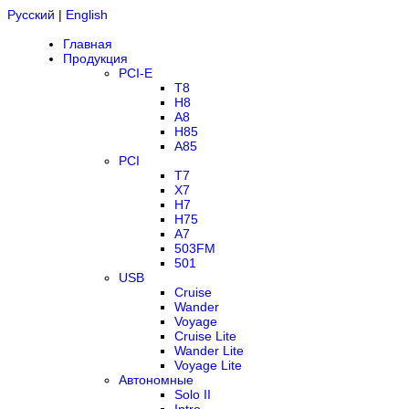
Русский
|
English
Главная
Продукция
PCI-E
T8
H8
A8
H85
A85
PCI
T7
X7
H7
H75
A7
503FM
501
USB
Cruise
Wander
Voyage
Cruise Lite
Wander Lite
Voyage Lite
Автономные
Solo II