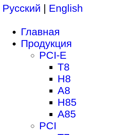
Русский
|
English
Главная
Продукция
PCI-E
T8
H8
A8
H85
A85
PCI