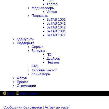
Intro
Theme
Медиаплееры
Ventus
Планшеты
BeTAB 1001
BeTAB 1041
BeTAB 1042
BeTAB 7004
BeTAB 7071
Где купить
Поддержка
Сервис
Загрузка
ПО
Драйвер
Плагины
FAQ
Таблицы частот
Коннекторы
Форум
Пресса
О компании
Вход
Регистрация
Сообщения без ответов
|
Активные темы