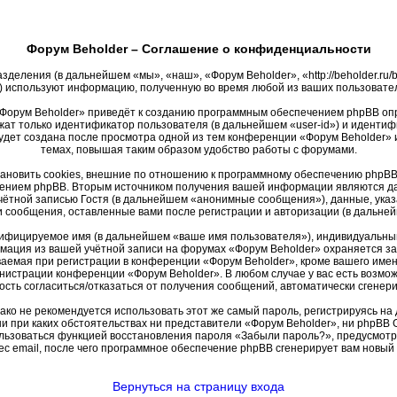
Форум Beholder – Соглашение о конфиденциальности
зделения (в дальнейшем «мы», «наш», «Форум Beholder», «http://beholder.r
 используют информацию, полученную во время любой из ваших пользовате
Форум Beholder» приведёт к созданию программным обеспечением phpBB опр
жат только идентификатор пользователя (в дальнейшем «user-id») и идентифи
удет создана после просмотра одной из тем конференции «Форум Beholder» 
темах, повышая таким образом удобство работы с форумами.
новить cookies, внешние по отношению к программному обеспечению phpBB, 
ением phpBB. Вторым источником получения вашей информации являются дан
ётной записью Гостя (в дальнейшем «анонимные сообщения»), данные, указ
и сообщения, оставленные вами после регистрации и авторизации (в дальн
тифицируемое имя (в дальнейшем «ваше имя пользователя»), индивидуальный
рмация из вашей учётной записи на форумах «Форум Beholder» охраняется 
емая при регистрации в конференции «Форум Beholder», кроме вашего имени 
инистрации конференции «Форум Beholder». В любом случае у вас есть возмо
жность согласиться/отказаться от получения сообщений, автоматически сген
 не рекомендуется использовать этот же самый пароль, регистрируясь на д
ни при каких обстоятельствах ни представители «Форум Beholder», ни phpBB G
пользоваться функцией восстановления пароля «Забыли пароль?», предусмо
с email, после чего программное обеспечение phpBB сгенерирует вам новый
Вернуться на страницу входа