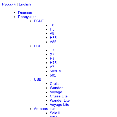
Русский
|
English
Главная
Продукция
PCI-E
T8
H8
A8
H85
A85
PCI
T7
X7
H7
H75
A7
503FM
501
USB
Cruise
Wander
Voyage
Cruise Lite
Wander Lite
Voyage Lite
Автономные
Solo II