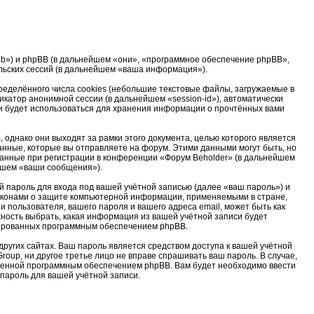
u/bb») и phpBB (в дальнейшем «они», «программное обеспечение phpBB»,
льских сессий (в дальнейшем «ваша информация»).
еделённого числа cookies (небольшие текстовые файлы, загружаемые в
катор анонимной сессии (в дальнейшем «session-id»), автоматически
и будет использоваться для хранения информации о прочтённых вами
однако они выходят за рамки этого документа, целью которого является
ные, которые вы отправляете на форум. Этими данными могут быть, но
анные при регистрации в конференции «Форум Beholder» (в дальнейшем
ейшем «ваши сообщения»).
 пароль для входа под вашей учётной записью (далее «ваш пароль») и
законами о защите компьютерной информации, применяемыми в стране,
пользователя, вашего пароля и вашего адреса email, может быть как
жность выбрать, какая информация из вашей учётной записи будет
ерированных программным обеспечением phpBB.
ругих сайтах. Ваш пароль является средством доступа к вашей учётной
roup, ни другое третье лицо не вправе спрашивать ваш пароль. В случае,
тренной программным обеспечением phpBB. Вам будет необходимо ввести
 пароль для вашей учётной записи.