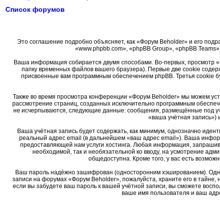
Список форумов
Это соглашение подробно объясняет, как «Форум Beholder» и его подра
«www.phpbb.com», «phpBB Group», «phpBB Teams»)
Ваша информация собирается двумя способами. Во-первых, просмотр «
папку временных файлов вашего браузера). Первые две cookie содер
присвоенные вам программным обеспечением phpBB. Третья cookie б
Также во время просмотра конференции «Форум Beholder» мы можем уста
рассмотрение страниц, созданных исключительно программным обеспеч
не исчерпываются, следующие данные: сообщения, размещённые под уч
«ваша учётная запись») 
Ваша учётная запись будет содержать, как минимум, однозначно иден
реальный адрес email (в дальнейшем «ваш адрес email»). Ваша инфо
предоставляющей нам услуги хостинга. Любая информация, запрашива
необходимой, так и необязательной ко вводу, на усмотрение адм
общедоступна. Кроме того, у вас есть возмо
Ваш пароль надёжно зашифрован (односторонним хэшированием). Однако
записи на форумах «Форум Beholder», пожалуйста, храните его в тайне, 
если вы забудете ваш пароль к вашей учётной записи, вы сможете вос
ваше имя пользователя и ваш адре