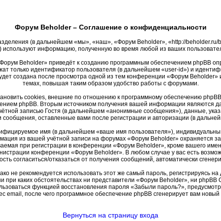
Форум Beholder – Соглашение о конфиденциальности
зделения (в дальнейшем «мы», «наш», «Форум Beholder», «http://beholder.r
 используют информацию, полученную во время любой из ваших пользовате
Форум Beholder» приведёт к созданию программным обеспечением phpBB опр
жат только идентификатор пользователя (в дальнейшем «user-id») и идентифи
удет создана после просмотра одной из тем конференции «Форум Beholder» 
темах, повышая таким образом удобство работы с форумами.
новить cookies, внешние по отношению к программному обеспечению phpBB, 
ением phpBB. Вторым источником получения вашей информации являются дан
ётной записью Гостя (в дальнейшем «анонимные сообщения»), данные, указ
и сообщения, оставленные вами после регистрации и авторизации (в дальн
тифицируемое имя (в дальнейшем «ваше имя пользователя»), индивидуальный
рмация из вашей учётной записи на форумах «Форум Beholder» охраняется 
емая при регистрации в конференции «Форум Beholder», кроме вашего имени 
инистрации конференции «Форум Beholder». В любом случае у вас есть возмо
жность согласиться/отказаться от получения сообщений, автоматически сген
 не рекомендуется использовать этот же самый пароль, регистрируясь на д
ни при каких обстоятельствах ни представители «Форум Beholder», ни phpBB G
пользоваться функцией восстановления пароля «Забыли пароль?», предусмо
с email, после чего программное обеспечение phpBB сгенерирует вам новый
Вернуться на страницу входа