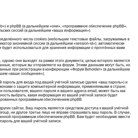
u/bb») и phpBB (в дальнейшем «они», «программное обеспечение phpBB»,
льских сессий (в дальнейшем «ваша информация»).
еделённого числа cookies (небольшие текстовые файлы, загружаемые в
катор анонимной сессии (в дальнейшем «session-id»), автоматически
и будет использоваться для хранения информации о прочтённых вами
однако они выходят за рамки этого документа, целью которого является
ные, которые вы отправляете на форум. Этими данными могут быть, но
анные при регистрации в конференции «Форум Beholder» (в дальнейшем
ейшем «ваши сообщения»).
 пароль для входа под вашей учётной записью (далее «ваш пароль») и
законами о защите компьютерной информации, применяемыми в стране,
пользователя, вашего пароля и вашего адреса email, может быть как
жность выбрать, какая информация из вашей учётной записи будет
ерированных программным обеспечением phpBB.
ругих сайтах. Ваш пароль является средством доступа к вашей учётной
roup, ни другое третье лицо не вправе спрашивать ваш пароль. В случае,
тренной программным обеспечением phpBB. Вам будет необходимо ввести
 пароль для вашей учётной записи.