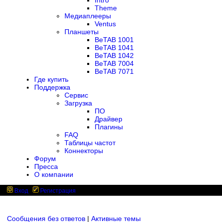
Intro
Theme
Медиаплееры
Ventus
Планшеты
BeTAB 1001
BeTAB 1041
BeTAB 1042
BeTAB 7004
BeTAB 7071
Где купить
Поддержка
Сервис
Загрузка
ПО
Драйвер
Плагины
FAQ
Таблицы частот
Коннекторы
Форум
Пресса
О компании
Вход
Регистрация
Сообщения без ответов
|
Активные темы