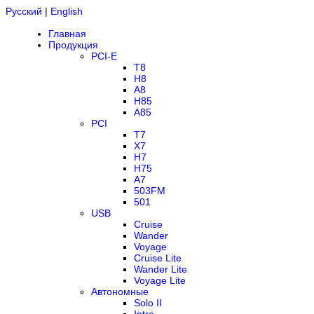
Русский
|
English
Главная
Продукция
PCI-E
T8
H8
A8
H85
A85
PCI
T7
X7
H7
H75
A7
503FM
501
USB
Cruise
Wander
Voyage
Cruise Lite
Wander Lite
Voyage Lite
Автономные
Solo II