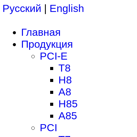
Русский
|
English
Главная
Продукция
PCI-E
T8
H8
A8
H85
A85
PCI