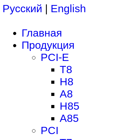
Русский
|
English
Главная
Продукция
PCI-E
T8
H8
A8
H85
A85
PCI