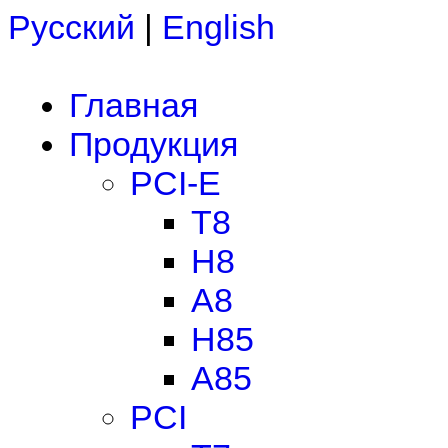
Русский
|
English
Главная
Продукция
PCI-E
T8
H8
A8
H85
A85
PCI