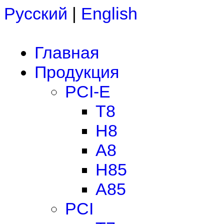
Русский
|
English
Главная
Продукция
PCI-E
T8
H8
A8
H85
A85
PCI