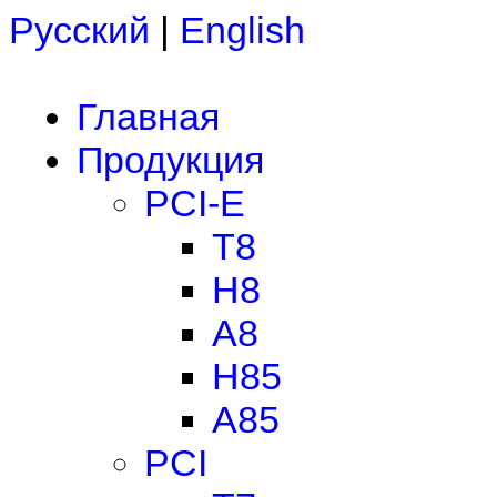
Русский
|
English
Главная
Продукция
PCI-E
T8
H8
A8
H85
A85
PCI