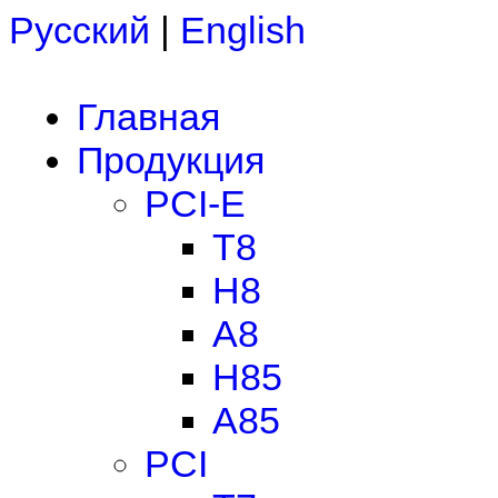
Русский
|
English
Главная
Продукция
PCI-E
T8
H8
A8
H85
A85
PCI