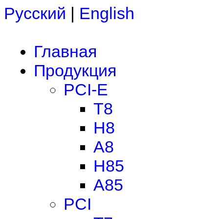
Русский
|
English
Главная
Продукция
PCI-E
T8
H8
A8
H85
A85
PCI