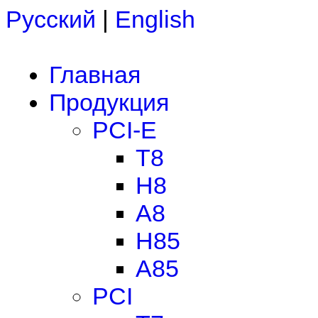
Русский
|
English
Главная
Продукция
PCI-E
T8
H8
A8
H85
A85
PCI