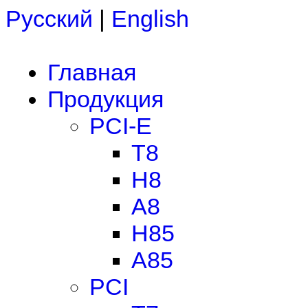
Русский
|
English
Главная
Продукция
PCI-E
T8
H8
A8
H85
A85
PCI