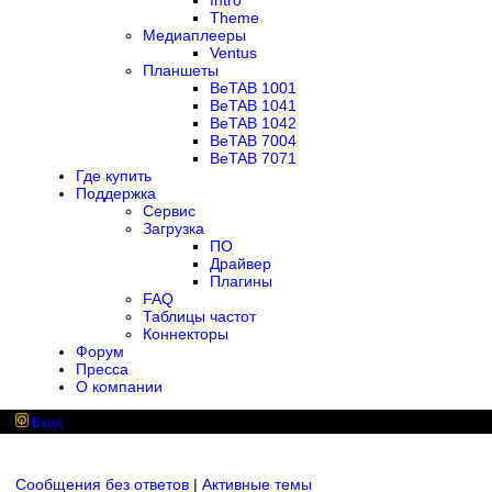
Intro
Theme
Медиаплееры
Ventus
Планшеты
BeTAB 1001
BeTAB 1041
BeTAB 1042
BeTAB 7004
BeTAB 7071
Где купить
Поддержка
Сервис
Загрузка
ПО
Драйвер
Плагины
FAQ
Таблицы частот
Коннекторы
Форум
Пресса
О компании
Вход
Сообщения без ответов
|
Активные темы