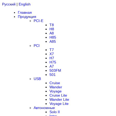
Русский
|
English
Главная
Продукция
PCI-E
T8
H8
A8
H85
A85
PCI
T7
X7
H7
H75
A7
503FM
501
USB
Cruise
Wander
Voyage
Cruise Lite
Wander Lite
Voyage Lite
Автономные
Solo II