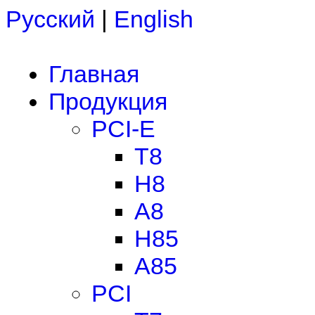
Русский
|
English
Главная
Продукция
PCI-E
T8
H8
A8
H85
A85
PCI