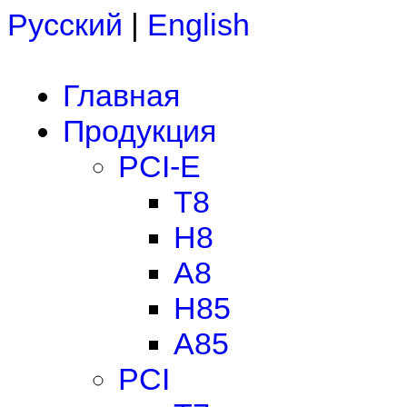
Русский
|
English
Главная
Продукция
PCI-E
T8
H8
A8
H85
A85
PCI