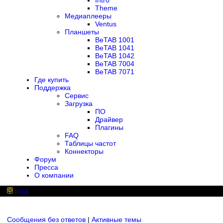
Intro
Theme
Медиаплееры
Ventus
Планшеты
BeTAB 1001
BeTAB 1041
BeTAB 1042
BeTAB 7004
BeTAB 7071
Где купить
Поддержка
Сервис
Загрузка
ПО
Драйвер
Плагины
FAQ
Таблицы частот
Коннекторы
Форум
Пресса
О компании
Вход
Сообщения без ответов
|
Активные темы