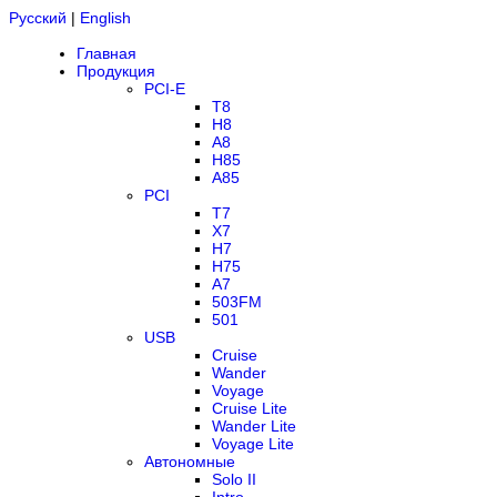
Русский
|
English
Главная
Продукция
PCI-E
T8
H8
A8
H85
A85
PCI
T7
X7
H7
H75
A7
503FM
501
USB
Cruise
Wander
Voyage
Cruise Lite
Wander Lite
Voyage Lite
Автономные
Solo II