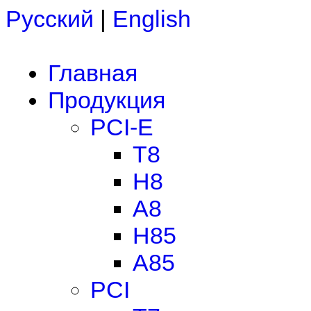
Русский
|
English
Главная
Продукция
PCI-E
T8
H8
A8
H85
A85
PCI