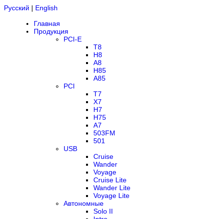
Русский
|
English
Главная
Продукция
PCI-E
T8
H8
A8
H85
A85
PCI
T7
X7
H7
H75
A7
503FM
501
USB
Cruise
Wander
Voyage
Cruise Lite
Wander Lite
Voyage Lite
Автономные
Solo II