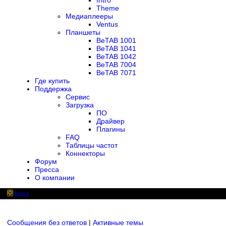
Intro
Theme
Медиаплееры
Ventus
Планшеты
BeTAB 1001
BeTAB 1041
BeTAB 1042
BeTAB 7004
BeTAB 7071
Где купить
Поддержка
Сервис
Загрузка
ПО
Драйвер
Плагины
FAQ
Таблицы частот
Коннекторы
Форум
Пресса
О компании
Вход
Сообщения без ответов
|
Активные темы