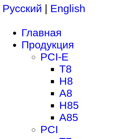
Русский
|
English
Главная
Продукция
PCI-E
T8
H8
A8
H85
A85
PCI