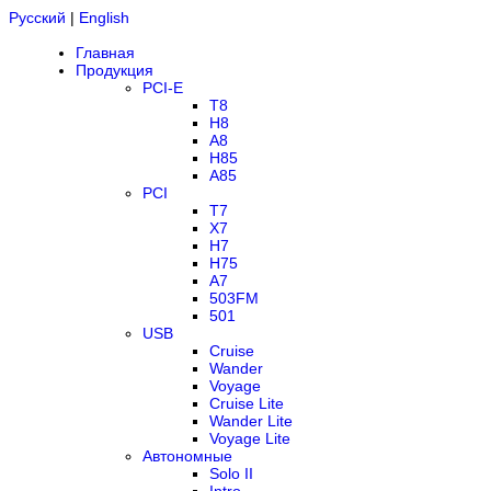
Русский
|
English
Главная
Продукция
PCI-E
T8
H8
A8
H85
A85
PCI
T7
X7
H7
H75
A7
503FM
501
USB
Cruise
Wander
Voyage
Cruise Lite
Wander Lite
Voyage Lite
Автономные
Solo II