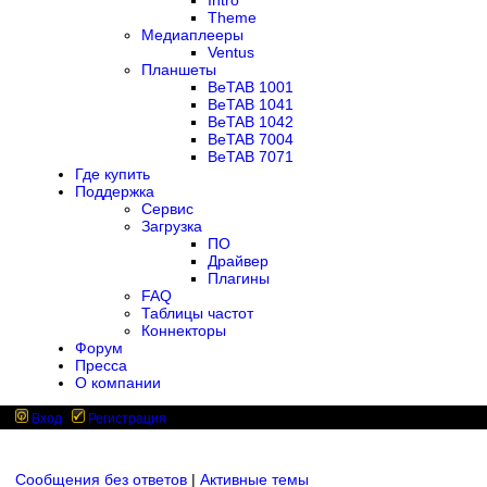
Intro
Theme
Медиаплееры
Ventus
Планшеты
BeTAB 1001
BeTAB 1041
BeTAB 1042
BeTAB 7004
BeTAB 7071
Где купить
Поддержка
Сервис
Загрузка
ПО
Драйвер
Плагины
FAQ
Таблицы частот
Коннекторы
Форум
Пресса
О компании
Вход
Регистрация
Сообщения без ответов
|
Активные темы