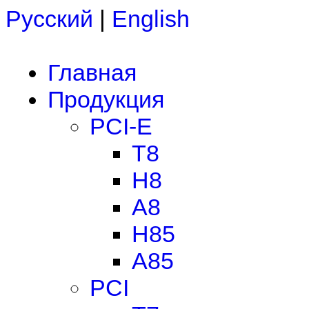
Русский
|
English
Главная
Продукция
PCI-E
T8
H8
A8
H85
A85
PCI