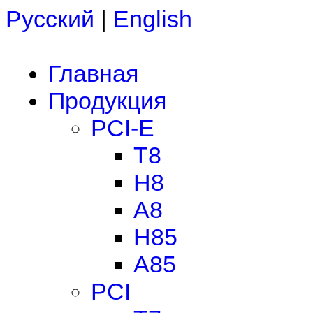
Русский
|
English
Главная
Продукция
PCI-E
T8
H8
A8
H85
A85
PCI