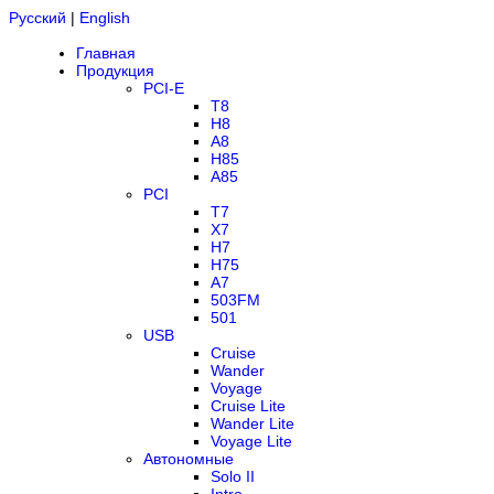
Русский
|
English
Главная
Продукция
PCI-E
T8
H8
A8
H85
A85
PCI
T7
X7
H7
H75
A7
503FM
501
USB
Cruise
Wander
Voyage
Cruise Lite
Wander Lite
Voyage Lite
Автономные
Solo II