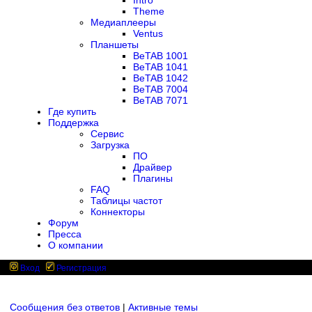
Intro
Theme
Медиаплееры
Ventus
Планшеты
BeTAB 1001
BeTAB 1041
BeTAB 1042
BeTAB 7004
BeTAB 7071
Где купить
Поддержка
Сервис
Загрузка
ПО
Драйвер
Плагины
FAQ
Таблицы частот
Коннекторы
Форум
Пресса
О компании
Вход
Регистрация
Сообщения без ответов
|
Активные темы