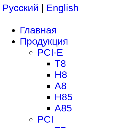
Русский
|
English
Главная
Продукция
PCI-E
T8
H8
A8
H85
A85
PCI