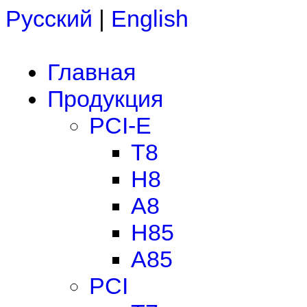
Русский
|
English
Главная
Продукция
PCI-E
T8
H8
A8
H85
A85
PCI