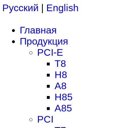
Русский
|
English
Главная
Продукция
PCI-E
T8
H8
A8
H85
A85
PCI