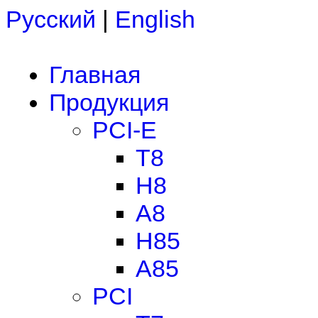
Русский
|
English
Главная
Продукция
PCI-E
T8
H8
A8
H85
A85
PCI