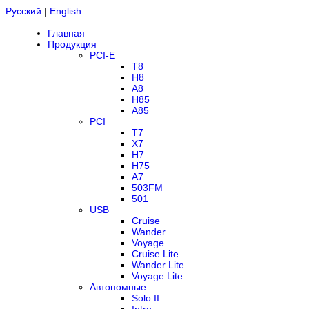
Русский
|
English
Главная
Продукция
PCI-E
T8
H8
A8
H85
A85
PCI
T7
X7
H7
H75
A7
503FM
501
USB
Cruise
Wander
Voyage
Cruise Lite
Wander Lite
Voyage Lite
Автономные
Solo II