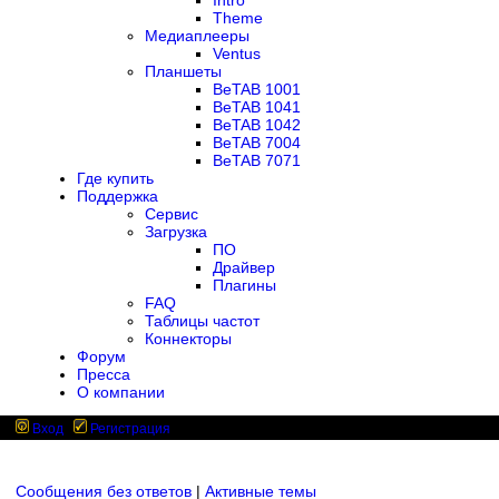
Intro
Theme
Медиаплееры
Ventus
Планшеты
BeTAB 1001
BeTAB 1041
BeTAB 1042
BeTAB 7004
BeTAB 7071
Где купить
Поддержка
Сервис
Загрузка
ПО
Драйвер
Плагины
FAQ
Таблицы частот
Коннекторы
Форум
Пресса
О компании
Вход
Регистрация
Сообщения без ответов
|
Активные темы