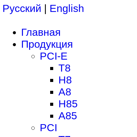
Русский
|
English
Главная
Продукция
PCI-E
T8
H8
A8
H85
A85
PCI