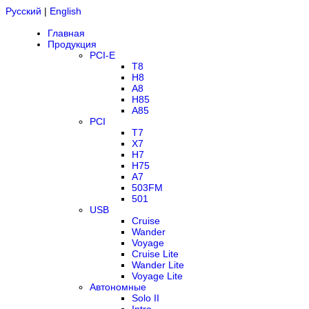
Русский
|
English
Главная
Продукция
PCI-E
T8
H8
A8
H85
A85
PCI
T7
X7
H7
H75
A7
503FM
501
USB
Cruise
Wander
Voyage
Cruise Lite
Wander Lite
Voyage Lite
Автономные
Solo II