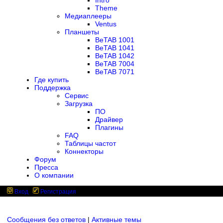
Intro
Theme
Медиаплееры
Ventus
Планшеты
BeTAB 1001
BeTAB 1041
BeTAB 1042
BeTAB 7004
BeTAB 7071
Где купить
Поддержка
Сервис
Загрузка
ПО
Драйвер
Плагины
FAQ
Таблицы частот
Коннекторы
Форум
Пресса
О компании
Вход
Регистрация
Сообщения без ответов
|
Активные темы