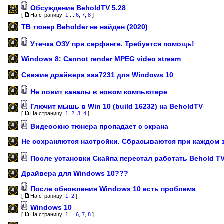
Обсуждение BeholdTV 5.28
[
На страницу:
1
...
6
,
7
,
8
]
ТВ тюнер Beholder не найден (2020)
Утечка ОЗУ при серфинге. Требуется помощь!
Windows 8: Cannot render MPEG video stream
Свежие драйвера saa7231 для Windows 10
Не ловит каналы в новом компьютере
Глючит мышь в Win 10 (build 16232) на BeholdTV
[
На страницу:
1
,
2
,
3
,
4
]
Видеоокно тюнера пропадает с экрана
Не сохраняются настройки. Сбрасываются при каждом 
После установки Скайпа перестал работать Behold TV
Драйвера для Windows 10???
После обновления Windows 10 есть проблема
[
На страницу:
1
,
2
]
Windows 10
[
На страницу:
1
...
6
,
7
,
8
]