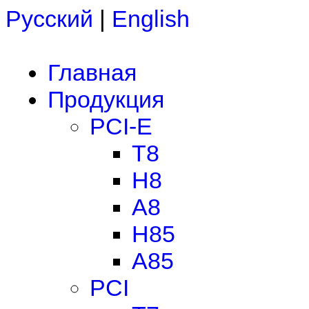
Русский
|
English
Главная
Продукция
PCI-E
T8
H8
A8
H85
A85
PCI