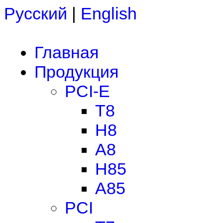
Русский
|
English
Главная
Продукция
PCI-E
T8
H8
A8
H85
A85
PCI