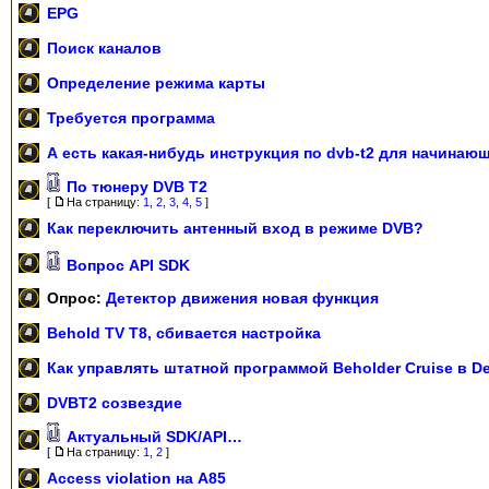
EPG
Поиск каналов
Определение режима карты
Требуется программа
А есть какая-нибудь инструкция по dvb-t2 для начинаю
По тюнеру DVB T2
[
На страницу:
1
,
2
,
3
,
4
,
5
]
Как переключить антенный вход в режиме DVB?
Вопрос API SDK
Опрос:
Детектор движения новая функция
Behold TV T8, сбивается настройка
Как управлять штатной программой Beholder Cruise в De
DVBT2 созвездие
Актуальный SDK/API…
[
На страницу:
1
,
2
]
Access violation на A85