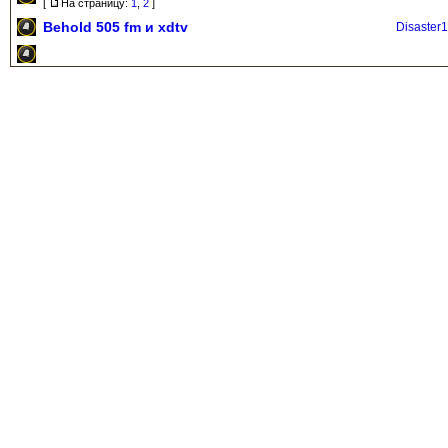
[
На страницу:
1
,
2
]
Behold 505 fm и xdtv
Disaster