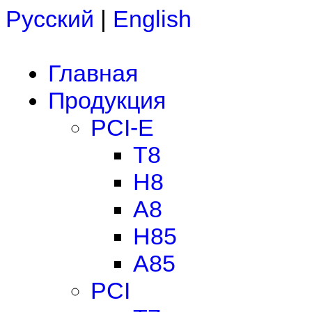
Русский
|
English
Главная
Продукция
PCI-E
T8
H8
A8
H85
A85
PCI