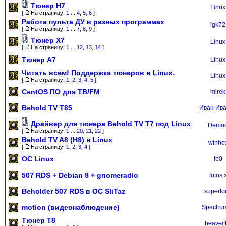
Тюнер H7
Linux
[
На страницу:
1
...
4
,
5
,
6
]
Работа пульта ДУ в разных программах
igk72
[
На страницу:
1
...
7
,
8
,
9
]
Тюнер X7
Linux
[
На страницу:
1
...
12
,
13
,
14
]
Тюнер А7
Linux
Читать всем! Поддержка тюнеров в Linux.
Linux
[
На страницу:
1
,
2
,
3
,
4
,
5
]
CentOS ПО для ТВ/FM
mirek
Behold TV T85
Иван Ив
Драйвер для тюнера Behold TV T7 под Linux
Demo
[
На страницу:
1
...
20
,
21
,
22
]
Behold TV A8 (H8) в Linux
winhe
[
На страницу:
1
,
2
,
3
,
4
]
OC Linux
fe0
507 RDS + Debian 8 + gnomeradio
lotus.
Beholder 507 RDS в ОС SliTaz
superto
motion (видеонаблюдение)
Spectrum
Тюнер T8
beaver